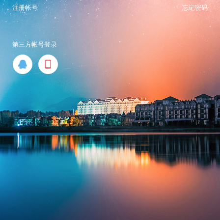
注册帐号
忘记密码
第三方帐号登录

