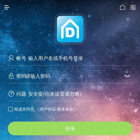




访问电脑版
帐号

密码


问题
安全提问(未设置请忽略)


阅读并同意
《用户协议/服务条款》

登录