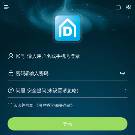




访问电脑版
帐号

密码


问题
安全提问(未设置请忽略)


阅读并同意
《用户协议/服务条款》

登录