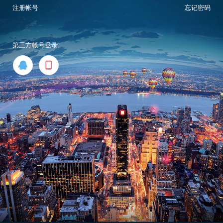
注册帐号
忘记密码
第三方帐号登录

