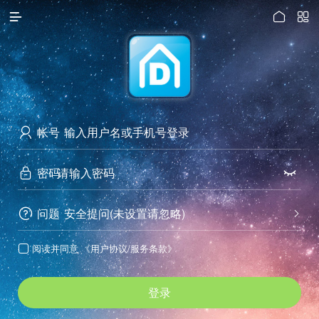




访问电脑版
帐号

密码


问题
安全提问(未设置请忽略)


阅读并同意
《用户协议/服务条款》

登录