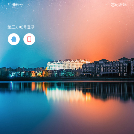
注册帐号
忘记密码
第三方帐号登录

