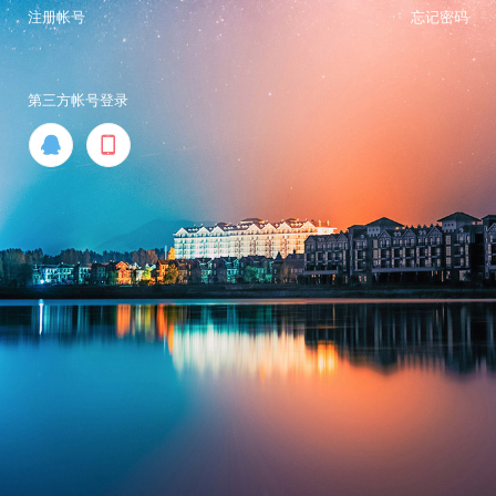
注册帐号
忘记密码
第三方帐号登录

