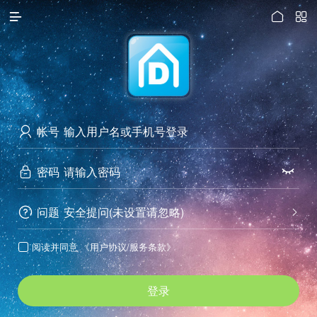




访问电脑版
帐号

密码


问题
安全提问(未设置请忽略)


阅读并同意
《用户协议/服务条款》

登录