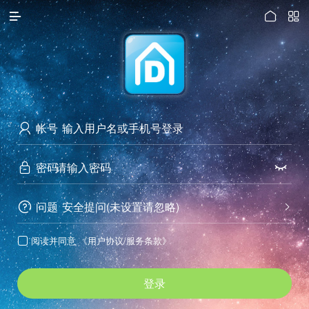




访问电脑版
帐号

密码


问题
安全提问(未设置请忽略)


阅读并同意
《用户协议/服务条款》

登录