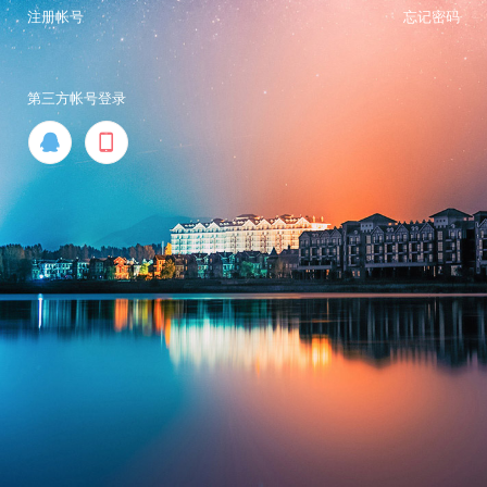
注册帐号
忘记密码
第三方帐号登录

