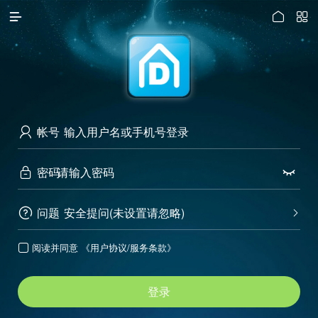




访问电脑版
帐号

密码


问题
安全提问(未设置请忽略)


阅读并同意
《用户协议/服务条款》

登录