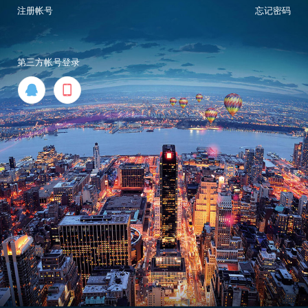
注册帐号
忘记密码
第三方帐号登录

