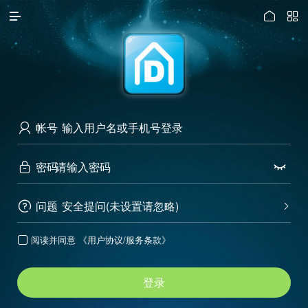




访问电脑版
帐号

密码


问题
安全提问(未设置请忽略)


阅读并同意
《用户协议/服务条款》

登录