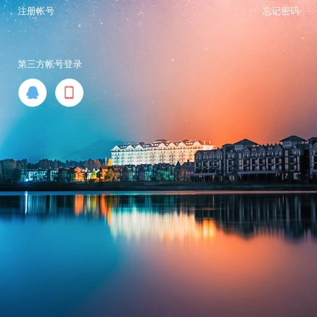
注册帐号
忘记密码
第三方帐号登录

