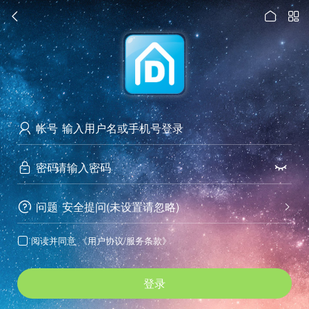




访问电脑版
帐号

密码


问题
安全提问(未设置请忽略)


阅读并同意
《用户协议/服务条款》

登录