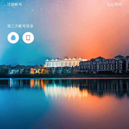
注册帐号
忘记密码
第三方帐号登录

