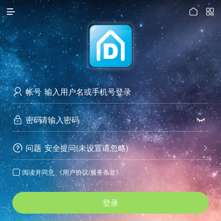




访问电脑版
帐号

密码


问题
安全提问(未设置请忽略)


阅读并同意
《用户协议/服务条款》

登录