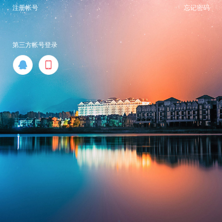
注册帐号
忘记密码
第三方帐号登录

