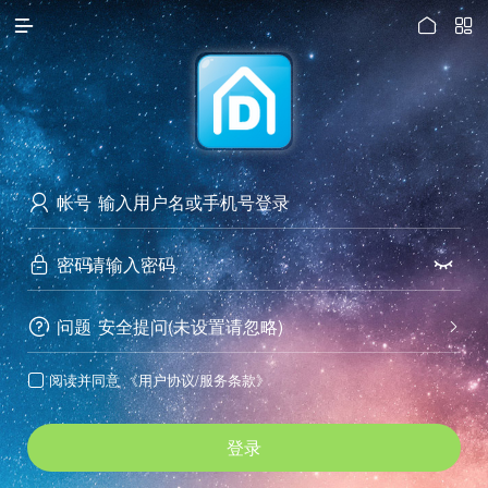




访问电脑版
帐号

密码


问题
安全提问(未设置请忽略)


阅读并同意
《用户协议/服务条款》

登录