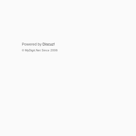
Powered by
Discuz!
© MyDigit.Net Since 2006