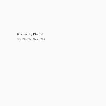
Powered by
Discuz!
© MyDigit.Net Since 2006