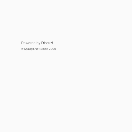
Powered by
Discuz!
© MyDigit.Net Since 2006