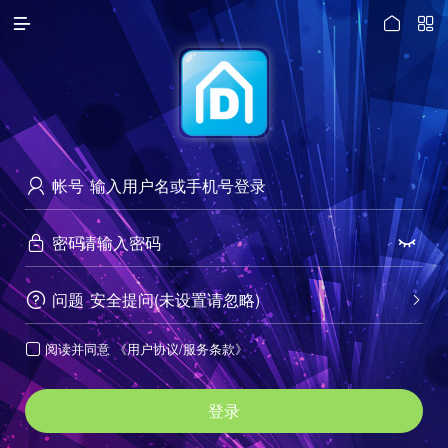




访问电脑版
帐号

密码


问题
安全提问(未设置请忽略)


阅读并同意
《用户协议/服务条款》

登录