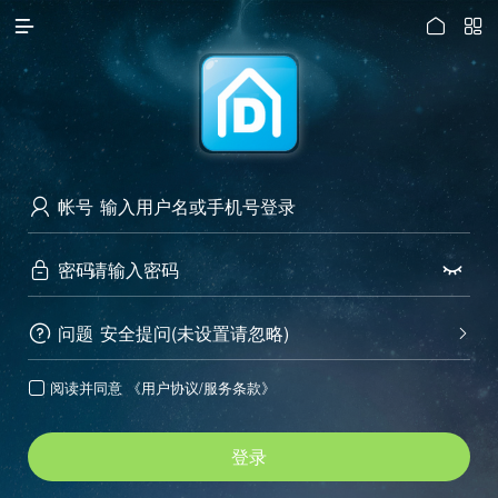




访问电脑版
帐号

密码


问题
安全提问(未设置请忽略)


阅读并同意
《用户协议/服务条款》

登录