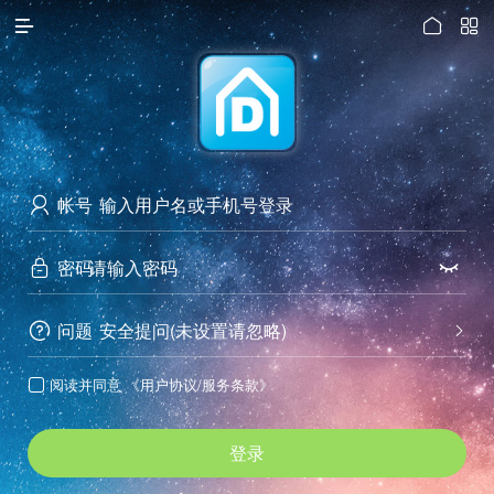




访问电脑版
帐号

密码


问题
安全提问(未设置请忽略)


阅读并同意
《用户协议/服务条款》

登录