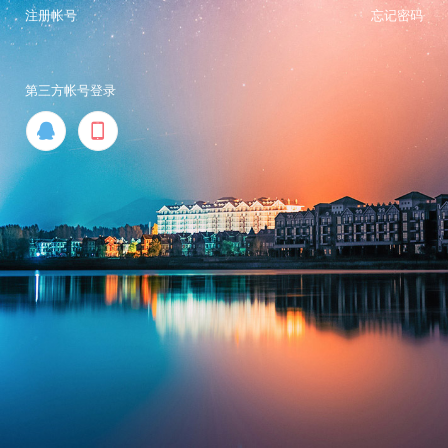
注册帐号
忘记密码
第三方帐号登录

