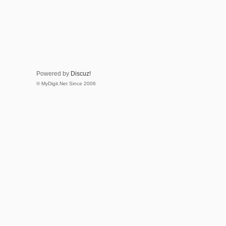
Powered by
Discuz!
© MyDigit.Net Since 2006