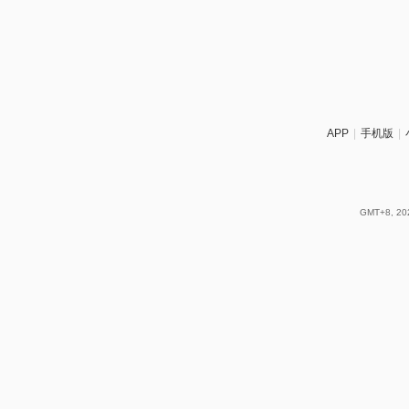
APP
|
手机版
|
GMT+8, 202