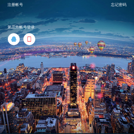
注册帐号
忘记密码
第三方帐号登录

