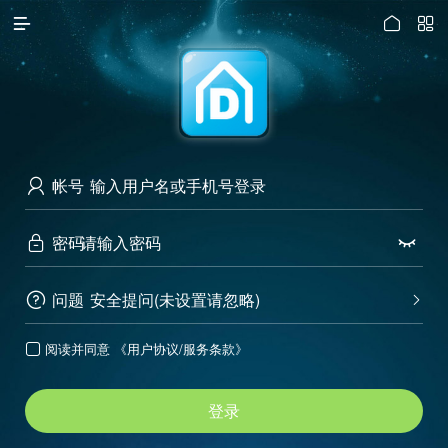




访问电脑版
帐号

密码


问题
安全提问(未设置请忽略)


阅读并同意
《用户协议/服务条款》

登录