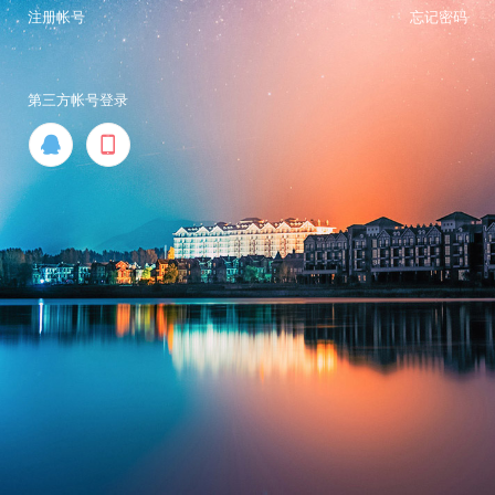
注册帐号
忘记密码
第三方帐号登录

