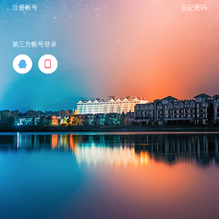
注册帐号
忘记密码
第三方帐号登录

