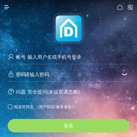




访问电脑版
帐号

密码


问题
安全提问(未设置请忽略)


阅读并同意
《用户协议/服务条款》

登录