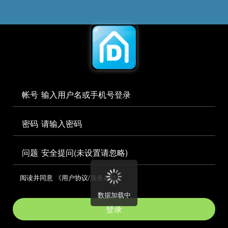




访问电脑版

帐号


密码

问题
安全提问(未设置请忽略)

阅读并同意
《用户协议/服务条款》

数据加载中
登录