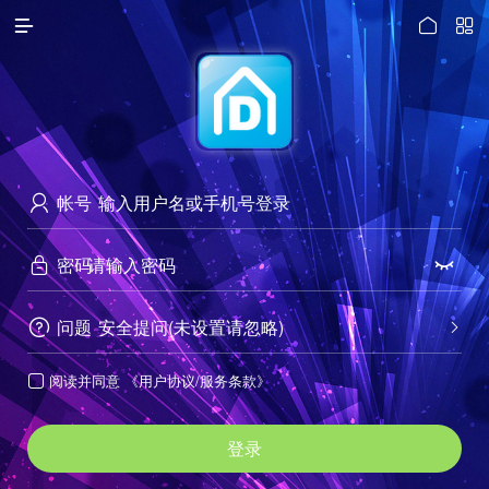




访问电脑版
帐号

密码


问题
安全提问(未设置请忽略)


阅读并同意
《用户协议/服务条款》

登录