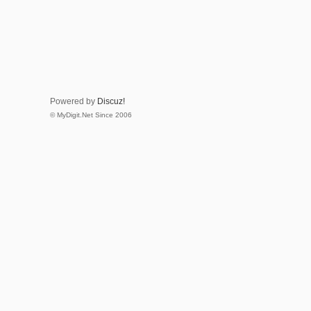
Powered by
Discuz!
© MyDigit.Net Since 2006