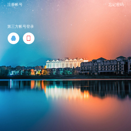
注册帐号
忘记密码
第三方帐号登录

