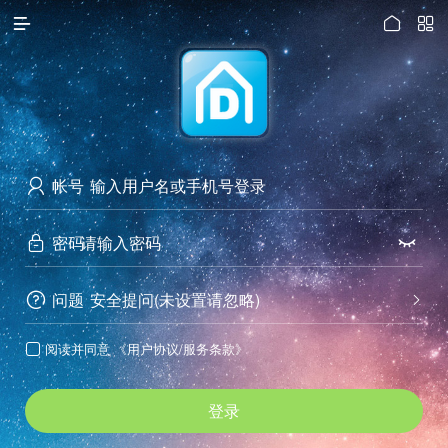




访问电脑版
帐号

密码


问题
安全提问(未设置请忽略)


阅读并同意
《用户协议/服务条款》

登录