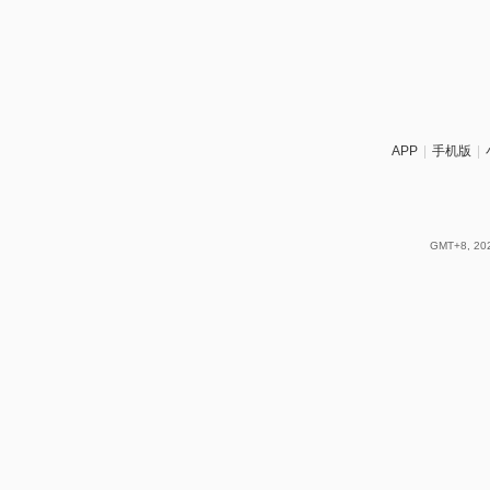
APP
|
手机版
|
GMT+8, 202