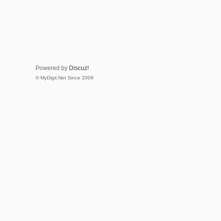
Powered by
Discuz!
© MyDigit.Net Since 2006