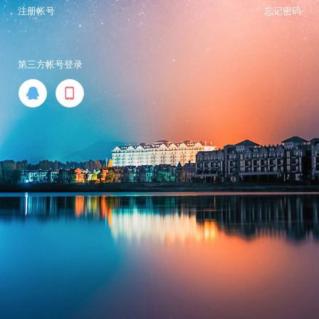
注册帐号
忘记密码
第三方帐号登录

