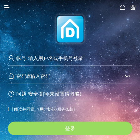




访问电脑版
帐号

密码


问题
安全提问(未设置请忽略)


阅读并同意
《用户协议/服务条款》

登录