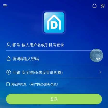




访问电脑版
帐号

密码


问题
安全提问(未设置请忽略)


阅读并同意
《用户协议/服务条款》

登录