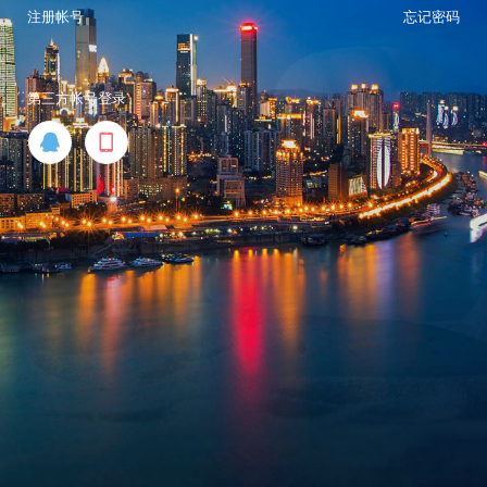
注册帐号
忘记密码
第三方帐号登录

