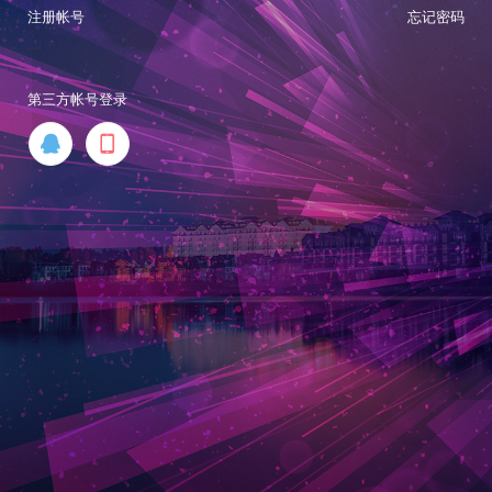
注册帐号
忘记密码
第三方帐号登录

