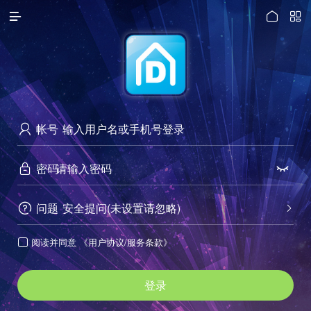




访问电脑版
帐号

密码


问题
安全提问(未设置请忽略)


阅读并同意
《用户协议/服务条款》

登录