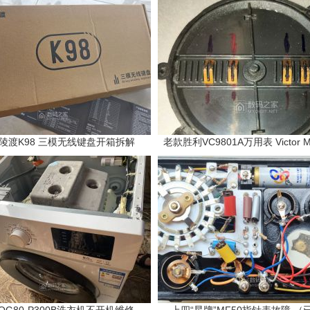
风陵渡K98 三模无线键盘开箱拆解
老款胜利VC9801A万用表 Victor Mul