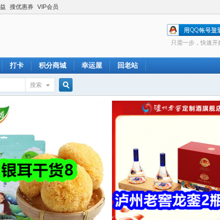
益
搜优惠券
VIP会员
只需一步，快速开
打卡
积分商城
幸运屋
回老站
搜索
搜
索