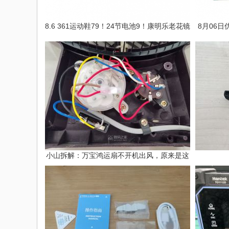
8.6 361运动鞋79！24节电池9！康明乐老花镜
8月06
小山拆解：万宝鸿运扇不开机出风，原来是这