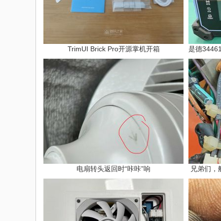
TrimUI Brick Pro开源掌机开箱
电扇转头返回时“咔咔”响
兄弟们，