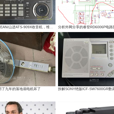
拆解SANGEAN/山进ATS-909X收音机，维修LW/M
用了九年的落地扇电机坏了