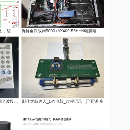
分析外网分享的睿登RD6006P电路图，貌似有
拆解全汉战网5000+AX400-56HYN电脑电源并增
拆解SONY绝版ICF-SW7600GR数调全波段收音机
制作太鼓达人_DIY电鼓_过程记录（已开源 多