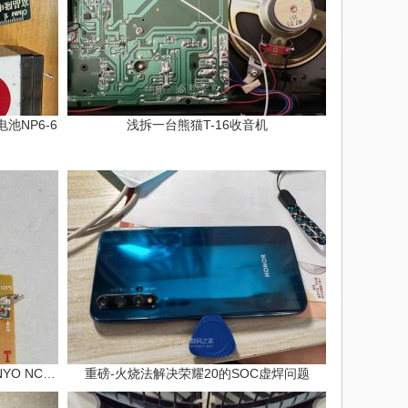
池NP6-6
浅拆一台熊猫T-16收音机
改造三洋1.2v电池充电器插头（SANYO NC-MQN
重磅-火烧法解决荣耀20的SOC虚焊问题