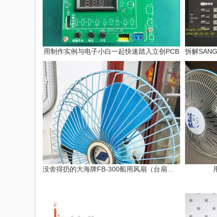
用制作实例与电子小白一起快速踏入立创PCB
没舍得扔的大海牌FB-300船用风扇（台扇）改