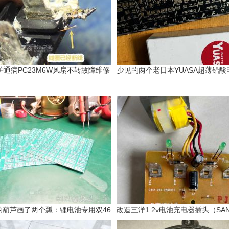
炉通病PC23M6W风扇不转故障维修
少见的两个老日本YUASA超薄铅酸电
的葫芦画了两个瓢：锂电池专用双46