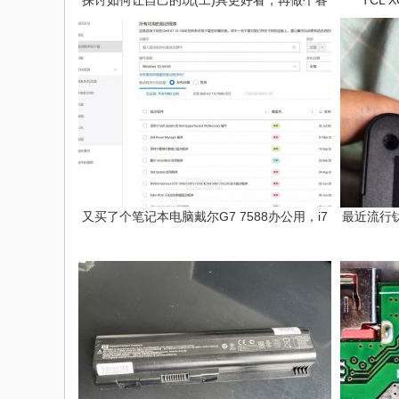
探讨如何让自己的玩(工)具更好看，再做个睿
TCL 
又买了个笔记本电脑戴尔G7 7588办公用，i7
最近流行钛