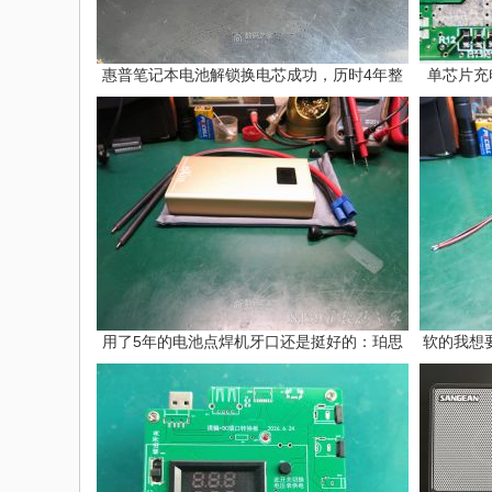
惠普笔记本电池解锁换电芯成功，历时4年整
单芯片充
用了5年的电池点焊机牙口还是挺好的：珀思
软的我想