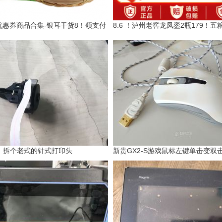
日优惠券商品合集-银耳干货8！领支付
8.6 ！泸州老窖龙凤銮2瓶179！五粮
拆个老式的针式打印头
新贵GX2-S游戏鼠标左键单击变双