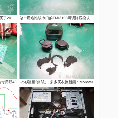
产品卷到极致也抠到了极致：4分钱买了20个U
做个用途比较冷门的TMI3108可调降压模块，T
专用双46
衣衫褴褛似鸡肋，多多买衣换新颜：Monster