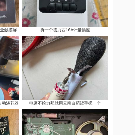
色工业触摸屏
拆一个德力西16A计量插座
自动浇花器
电磨不给力那就用云南白药罐手搓一个