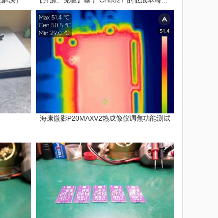
已解决）
【开源、免驱】基于 CH552T 的低成本海盗船
海康微影P20MAXV2热成像仪调焦功能测试