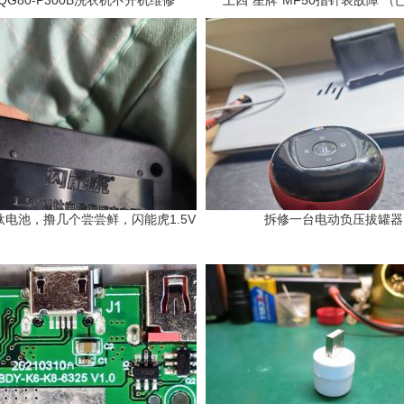
XQG80-P300B洗衣机不开机维修
上四“星牌”MF50指针表故障 （
电池，撸几个尝尝鲜，闪能虎1.5V
拆修一台电动负压拔罐器