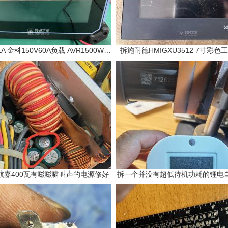
是德34461A 金科150V60A负载 AVR1500W 3000
拆施耐德HMIGXU3512 7寸彩
航嘉400瓦有嗞嗞啸叫声的电源修好
拆一个并没有超低待机功耗的锂电