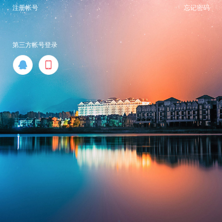
注册帐号
忘记密码
第三方帐号登录

