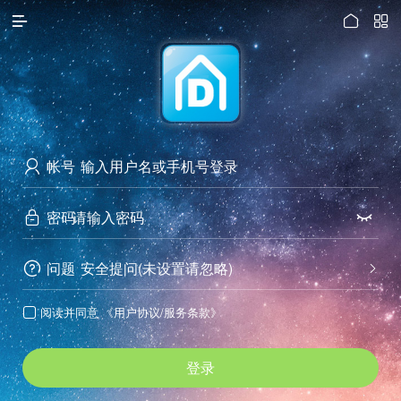




访问电脑版
帐号

密码


问题
安全提问(未设置请忽略)


阅读并同意
《用户协议/服务条款》

登录