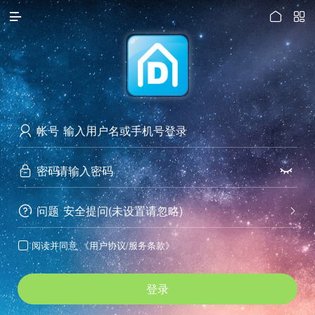




访问电脑版
帐号

密码


问题
安全提问(未设置请忽略)


阅读并同意
《用户协议/服务条款》

登录