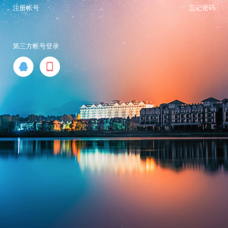
注册帐号
忘记密码
第三方帐号登录

