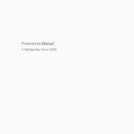
Powered by
Discuz!
© MyDigit.Net Since 2006