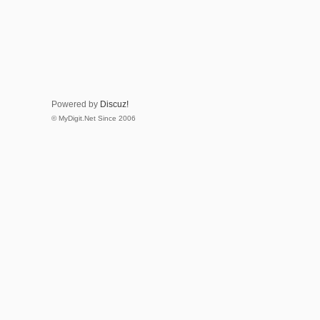
Powered by
Discuz!
© MyDigit.Net Since 2006