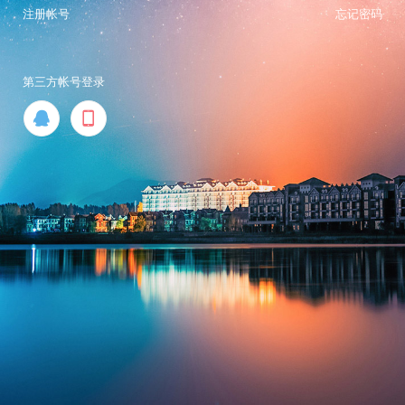
注册帐号
忘记密码
第三方帐号登录

