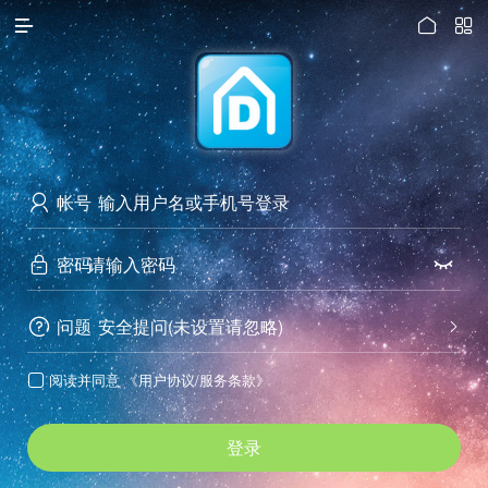




访问电脑版
帐号

密码


问题
安全提问(未设置请忽略)


阅读并同意
《用户协议/服务条款》

登录