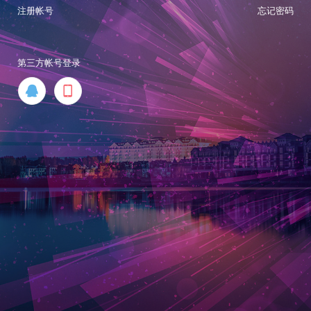
注册帐号
忘记密码
第三方帐号登录

