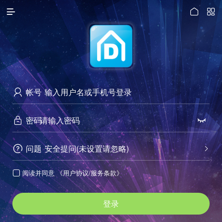




访问电脑版
帐号

密码


问题
安全提问(未设置请忽略)


阅读并同意
《用户协议/服务条款》

登录