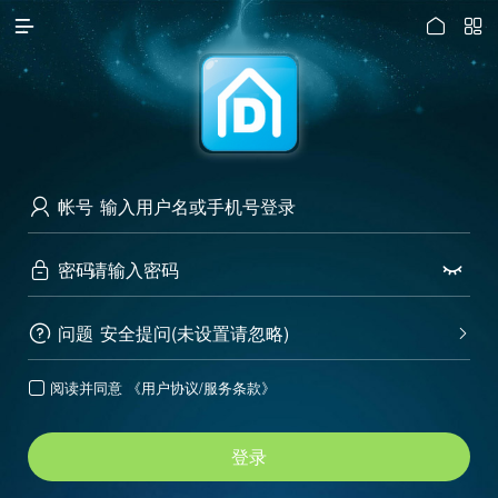




访问电脑版
帐号

密码


问题
安全提问(未设置请忽略)


阅读并同意
《用户协议/服务条款》

登录