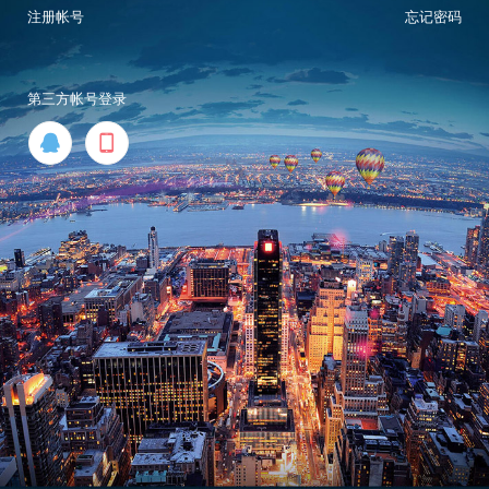
注册帐号
忘记密码
第三方帐号登录

