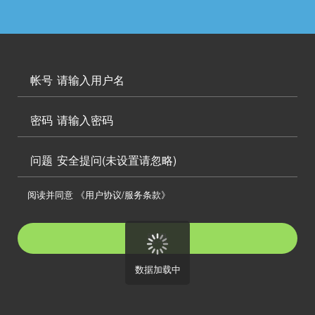




访问电脑版

帐号


密码

问题
安全提问(未设置请忽略)

阅读并同意
《用户协议/服务条款》

登录
数据加载中
注册帐号
忘记密码