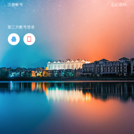
注册帐号
忘记密码
第三方帐号登录

