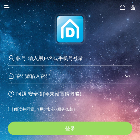




访问电脑版
帐号

密码


问题
安全提问(未设置请忽略)


阅读并同意
《用户协议/服务条款》

登录