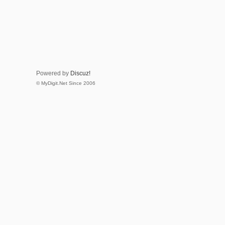
Powered by
Discuz!
© MyDigit.Net Since 2006