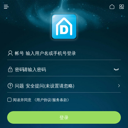




访问电脑版
帐号

密码


问题
安全提问(未设置请忽略)


阅读并同意
《用户协议/服务条款》

登录