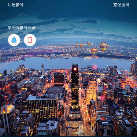
注册帐号
忘记密码
第三方帐号登录

