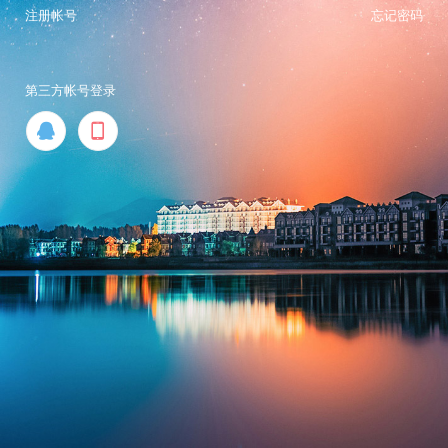
注册帐号
忘记密码
第三方帐号登录

