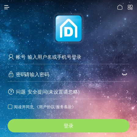




访问电脑版
帐号

密码


问题
安全提问(未设置请忽略)


阅读并同意
《用户协议/服务条款》

登录