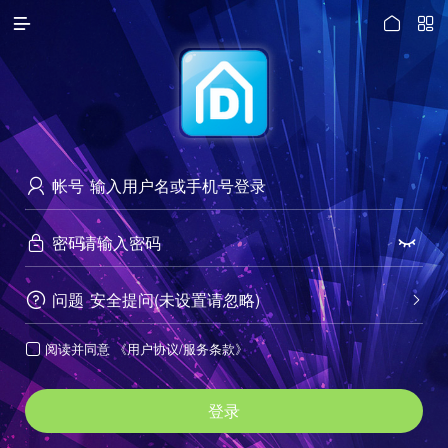




访问电脑版
帐号

密码


问题
安全提问(未设置请忽略)


阅读并同意
《用户协议/服务条款》

登录