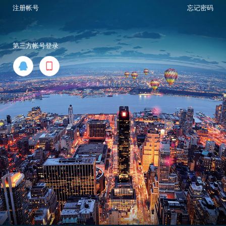
注册帐号
忘记密码
第三方帐号登录

