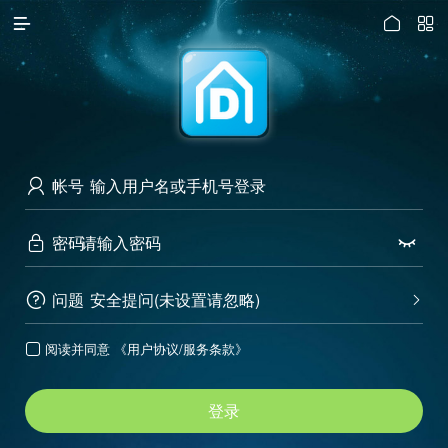




访问电脑版
帐号

密码


问题
安全提问(未设置请忽略)


阅读并同意
《用户协议/服务条款》

登录