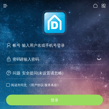




访问电脑版
帐号

密码


问题
安全提问(未设置请忽略)


阅读并同意
《用户协议/服务条款》

登录