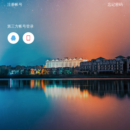
注册帐号
忘记密码
第三方帐号登录

