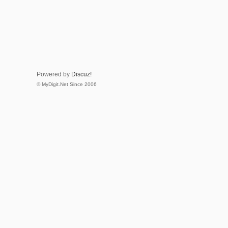
Powered by
Discuz!
© MyDigit.Net Since 2006