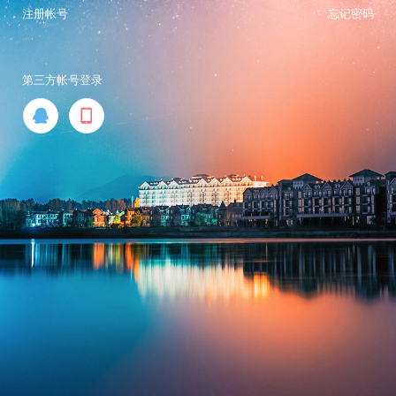
注册帐号
忘记密码
第三方帐号登录

