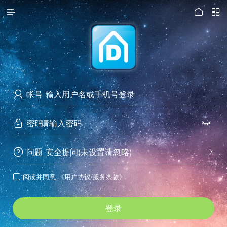




访问电脑版
帐号

密码


问题
安全提问(未设置请忽略)


阅读并同意
《用户协议/服务条款》

登录