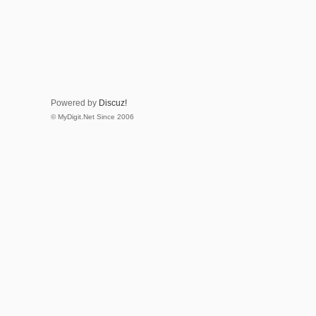
Powered by
Discuz!
© MyDigit.Net Since 2006