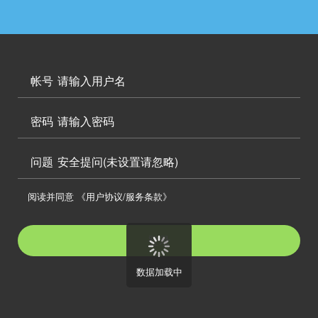




访问电脑版

帐号


密码

问题
安全提问(未设置请忽略)

阅读并同意
《用户协议/服务条款》

登录
数据加载中
注册帐号
忘记密码