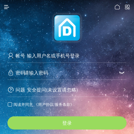




访问电脑版
帐号

密码


问题
安全提问(未设置请忽略)


阅读并同意
《用户协议/服务条款》

登录