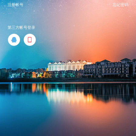
注册帐号
忘记密码
第三方帐号登录

