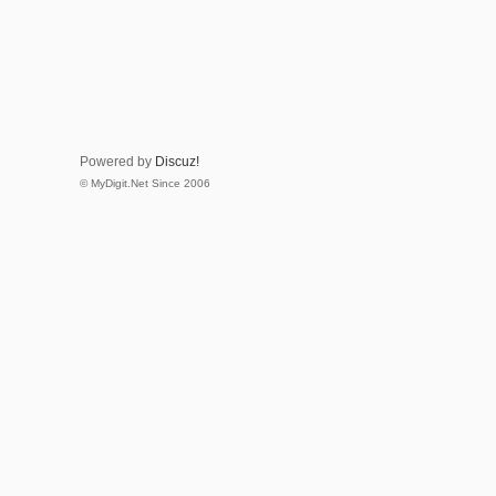
Powered by
Discuz!
© MyDigit.Net Since 2006